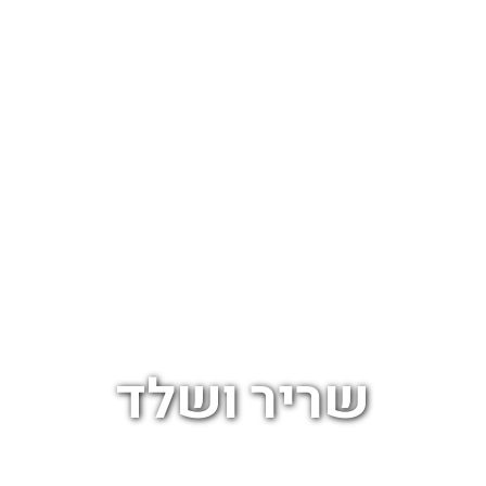
שריר ושלד